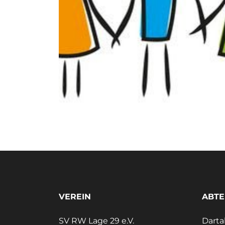
VEREIN
ABTE
SV RW Lage 29 e.V.
Darta