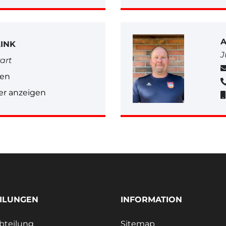
INK
J
art
gen
r anzeigen
ILUNGEN
INFORMATION
bteilung
Sitemap