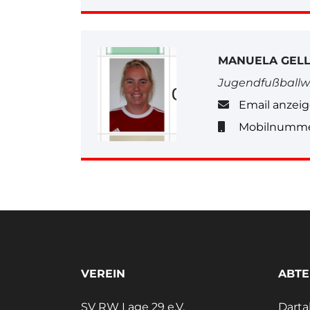
MANUELA GELL
Jugendfußballw
Email anzei
Mobilnumme
VEREIN
ABTE
SV RW Lage 29 e.V.
Darta