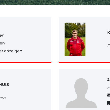
K
er
gen
F
r anzeigen
J
HUIS
F
uen