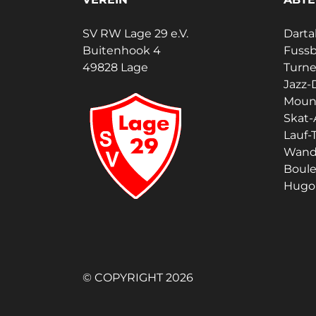
SV RW Lage 29 e.V.
Darta
Buitenhook 4
Fussb
49828 Lage
Turn
Jazz-
Moun
Skat-
Lauf-T
Wand
Boul
Hugo 
© COPYRIGHT 2026