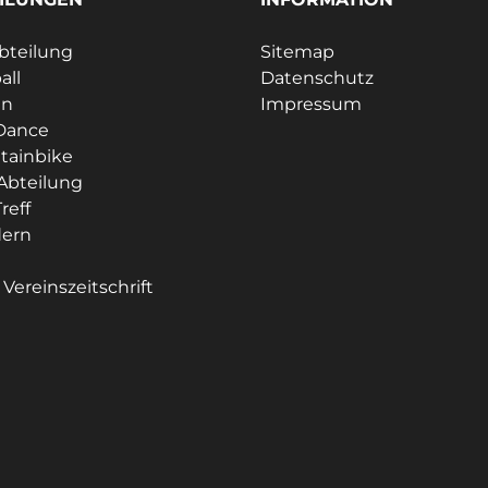
bteilung
Sitemap
all
Datenschutz
en
Impressum
Dance
tainbike
Abteilung
reff
ern
e
Vereinszeitschrift