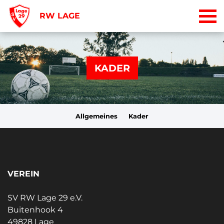
RW LAGE
KADER
Allgemeines
Kader
VEREIN
SV RW Lage 29 e.V.
Buitenhook 4
49828 Lage