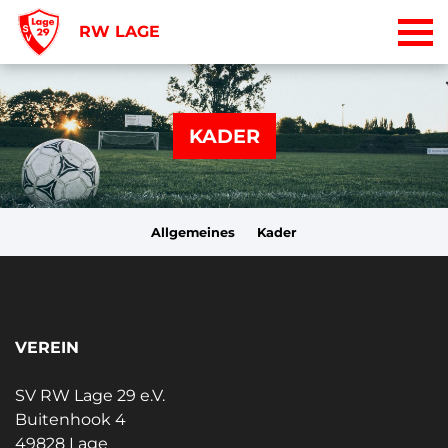
RW LAGE
KADER
Allgemeines
Kader
VEREIN
SV RW Lage 29 e.V.
Buitenhook 4
49828 Lage