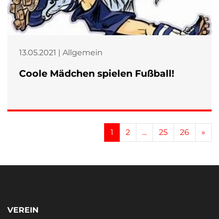
13.05.2021 | Allgemein
Coole Mädchen spielen Fußball!
Ne
1
2
...
25
26
»
VEREIN