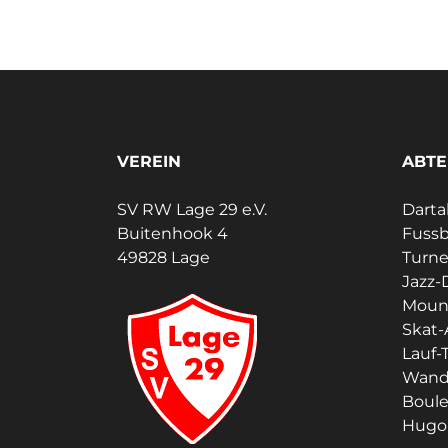
VEREIN
ABTE
SV RW Lage 29 e.V.
Darta
Buitenhook 4
Fussb
49828 Lage
Turn
Jazz-
Moun
Skat-
Lauf-T
Wand
Boul
Hugo 