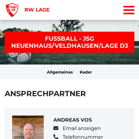
RW LAGE
FUSSBALL - JSG
NEUENHAUS/VELDHAUSEN/LAGE D3
Allgemeines
Kader
ANSPRECHPARTNER
ANDREAS VOS
Email anzeigen
Telefonnummer