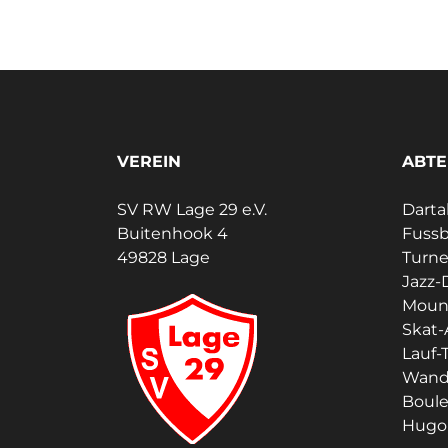
VEREIN
ABTE
SV RW Lage 29 e.V.
Darta
Buitenhook 4
Fussb
49828 Lage
Turn
Jazz-
Moun
Skat-
Lauf-T
Wand
Boul
Hugo 