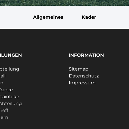
Allgemeines
Kader
ILUNGEN
INFORMATION
bteilung
Sitemap
all
Datenschutz
en
Impressum
Dance
tainbike
Abteilung
reff
ern
e