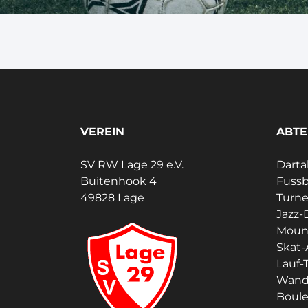
VEREIN
ABTE
SV RW Lage 29 e.V.
Darta
Buitenhook 4
Fussb
49828 Lage
Turn
Jazz-
Moun
Skat-
Lauf-T
Wand
Boul