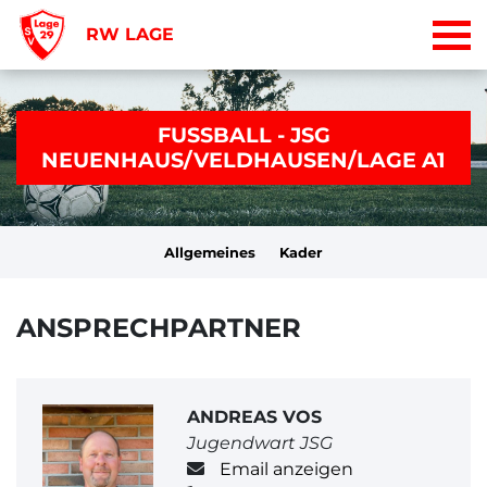
RW LAGE
FUSSBALL - JSG
NEUENHAUS/VELDHAUSEN/LAGE A1
Allgemeines
Kader
ANSPRECHPARTNER
ANDREAS VOS
Jugendwart JSG
Email anzeigen