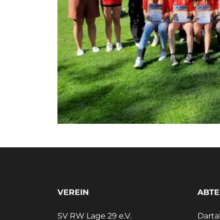
VEREIN
ABTE
SV RW Lage 29 e.V.
Darta